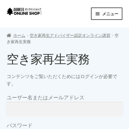
ナ
コ
メニュー
ビ
ン
ゲ
テ
創樹社 ONLINE SHOP
ー
ン
ホーム
空き家再生アドバイザー認定オンライン講習
空
シ
ツ
サ
き家再生実務
商品カテゴリーから探す
ョ
へ
ブ
ン
ス
空き家再生実務
メ
サ
シリーズから探す
へ
キ
ニ
ブ
ス
ッ
ュ
メ
プライバシーポリシー
キ
プ
コンテンツをご覧いただくためにはログインが必要で
ー
ニ
ッ
す。
を
ュ
カートを見る
プ
展
ー
ユーザー名またはメールアドレス
開
を
特定商取引法に基づく表示
展
開
配送料について
パスワード