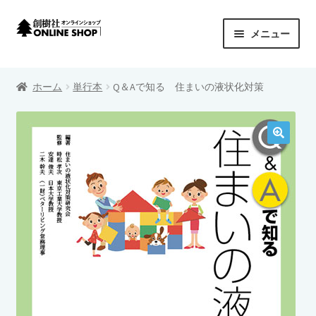
ナ
コ
メニュー
ビ
ン
ゲ
テ
創樹社 ONLINE SHOP
ー
ン
ホーム
単行本
Q＆Aで知る 住まいの液状化対策
シ
ツ
サ
商品カテゴリーから探す
ョ
へ
ブ
ン
ス
メ
サ
シリーズから探す
へ
キ
ニ
ブ
ス
ッ
ュ
メ
プライバシーポリシー
キ
プ
ー
ニ
ッ
を
ュ
カートを見る
プ
展
ー
開
を
特定商取引法に基づく表示
展
開
配送料について