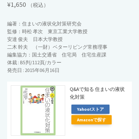
¥
1,650
（税込）
編著：住まいの液状化対策研究会
監修：時松 孝次 東京工業大学教授
安達 俊夫 日本大学教授
二木 幹夫 （一財）ベターリビング常務理事
編集協力：国土交通省 住宅局 住宅生産課
体裁 : B5判/112頁/カラー
発売日 : 2015年06月16日
Q&Aで知る 住まいの液状
化対策
Yahoo!ストア
Amazonで探す