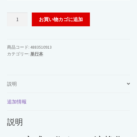
Q
お買い物カゴに追加
＆
A
で
知
商品コード:
4883510913
カテゴリー:
単行本
る
住
ま
い
説明
の
液
状
追加情報
化
対
説明
策
個