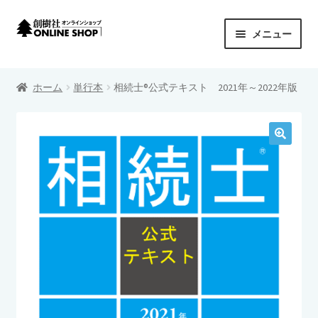
ナ
コ
メニュー
ビ
ン
ゲ
テ
創樹社 ONLINE SHOP
ー
ン
ホーム
単行本
相続士®公式テキスト 2021年～2022年版
シ
ツ
サ
商品カテゴリーから探す
ョ
へ
ブ
ン
ス
メ
サ
シリーズから探す
へ
キ
ニ
ブ
ス
ッ
ュ
メ
プライバシーポリシー
キ
プ
ー
ニ
ッ
を
ュ
カートを見る
プ
展
ー
開
を
特定商取引法に基づく表示
展
開
配送料について