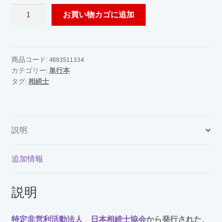
相
お買い物カゴに追加
続
士
®
公
商品コード:
4883511334
カテゴリー:
単行本
式
タグ:
相続士
テ
キ
ス
ト
説明
2021
年
～
追加情報
2022
年
説明
版
個
特定非営利活動法人 日本相続士協会
から発行された、