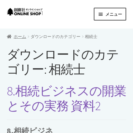
ナ
コ
メニュー
ビ
ン
ゲ
テ
創樹社 ONLINE SHOP
ー
ン
ホーム
ダウンロードのカテゴリー
相続士
シ
ツ
サ
商品カテゴリーから探す
ョ
へ
ダウンロードのカテ
ブ
ン
ス
メ
サ
シリーズから探す
へ
キ
ゴリー:
相続士
ニ
ブ
ス
ッ
ュ
メ
プライバシーポリシー
キ
プ
ー
ニ
ッ
8.相続ビジネスの開業
を
ュ
カートを見る
プ
展
ー
とその実務 資料2
開
を
特定商取引法に基づく表示
展
開
配送料について
8.相続ビジネ