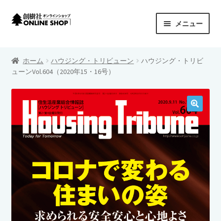
ナ
コ
メニュー
ビ
ン
ゲ
テ
創樹社 ONLINE SHOP
ー
ン
ホーム
ハウジング・トリビューン
ハウジング・トリビ
シ
ツ
サ
ューンVol.604（2020年15・16号）
商品カテゴリーから探す
ョ
へ
ブ
ン
ス
メ
サ
シリーズから探す
へ
キ
ニ
ブ
ス
ッ
ュ
メ
プライバシーポリシー
キ
プ
ー
ニ
ッ
を
ュ
カートを見る
プ
展
ー
開
を
特定商取引法に基づく表示
展
開
配送料について