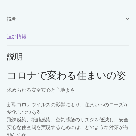
ビ
ュ
説明
ー
ン
Vol.604（2020
追加情報
年
15・
説明
16
号）
コロナで変わる住まいの姿
個
求められる安全安心と心地よさ
新型コロナウイルスの影響により、住まいへのニーズが
変化しつつある。
飛沫感染、接触感染、空気感染のリスクを低減し、安全
安心な住空間を実現するためには、どのような対策が有
効なのか。