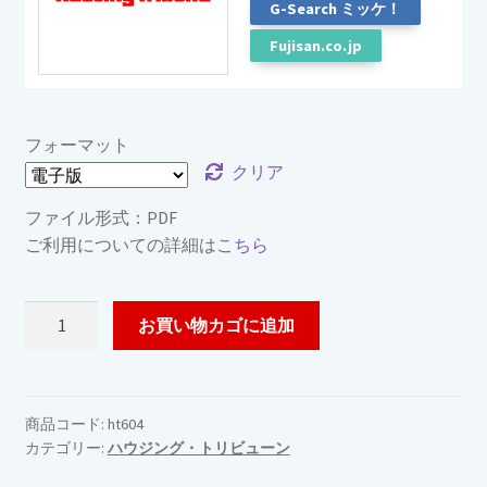
G-Search ミッケ！
Fujisan.co.jp
フォーマット
クリア
ファイル形式：PDF
ご利用についての詳細は
こちら
ハ
お買い物カゴに追加
ウ
ジ
ン
グ・
商品コード:
ht604
カテゴリー:
ハウジング・トリビューン
ト
リ