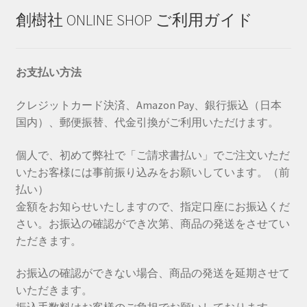
プ
創樹社 ONLINE SHOP ご利用ガイド
シ
ョ
ン
お支払い方法
は
商
クレジットカード決済、Amazon Pay、銀行振込（日本
品
国内）、郵便振替、代金引換がご利用いただけます。
ペ
ー
個人で、初めて弊社で「ご請求書払い」でご注文いただ
ジ
いたお客様には事前振り込みをお願いしています。（前
か
払い）
ら
金額をお知らせいたしますので、指定口座にお振込くだ
選
さい。お振込の確認ができ次第、商品の発送をさせてい
択
ただきます。
で
き
お振込の確認ができない場合、商品の発送を延期させて
ま
いただきます。
す