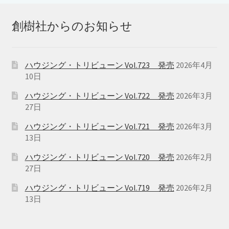
に
は
創樹社からのお知らせ
複
数
の
ハウジング・トリビューン Vol.723 発売
2026年4月
バ
10日
リ
ハウジング・トリビューン Vol.722 発売
2026年3月
エ
27日
ー
シ
ハウジング・トリビューン Vol.721 発売
2026年3月
ョ
13日
ン
ハウジング・トリビューン Vol.720 発売
2026年2月
が
27日
あ
ハウジング・トリビューン Vol.719 発売
2026年2月
り
13日
ま
す。
オ