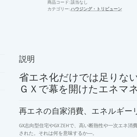
グ・
商品コード:
該当なし
カテゴリー:
ハウジング・トリビューン
ト
リ
ビ
ュ
ー
ン
Vol.708（2025
説明
年
14
省エネ化だけでは足りな
号）
個
ＧＸで幕を開けたエネマ
再エネの自家消費、エネルギー
GX志向型住宅やGX ZEHで、高い断熱性や一次エネ消
された。それは何を意味するか―。