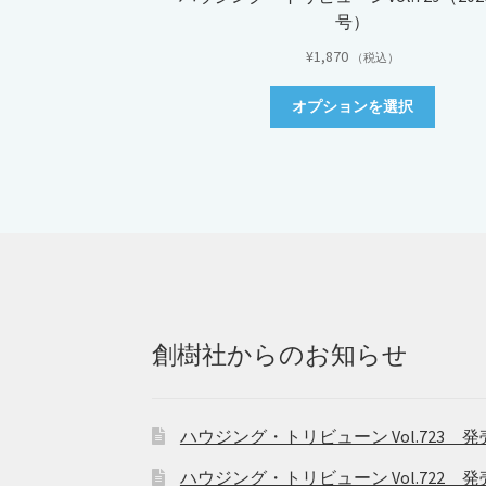
号）
¥
1,870
（税込）
こ
オプションを選択
の
商
品
に
は
複
数
の
バ
リ
創樹社からのお知らせ
エ
ー
シ
ョ
ハウジング・トリビューン Vol.723 発
ン
ハウジング・トリビューン Vol.722 発
が