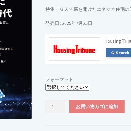
特集：ＧＸで幕を開けたエネマネ住宅の
発売日 : 2025年7月25日
Housing
G-Searc
フォーマット
ハ
お買い物カゴに追加
ウ
ジ
ン