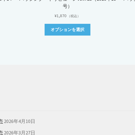
号）
¥
1,870
（税込）
こ
オプションを選択
の
商
品
に
は
複
数
の
バ
リ
エ
ー
シ
ョ
売
2026年4月10日
ン
売
2026年3月27日
が