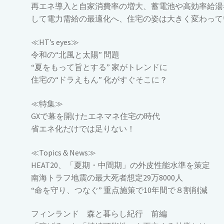
再エネ導入と自家消費率の増大、蓄電池や高効率給湯
して電力需給の最適化へ、住宅の姿は大きく変わって
≪HTʼs eyes≫
令和の“北風と太陽” 問題
“夏をもって旨とする” 家がトレンドに
住宅の“ドラえもん” 化がすぐそこに？
≪特集≫
GXで幕を開けたエネマネ住宅の時代
省エネ化だけでは足りない！
≪Topics＆News≫
HEAT20、「夏期・中間期」の外皮性能水準を策定
南海トラフ地震の最大死者想定29万8000人
“命を守り、つなぐ” 重点施策で10年間で８割削減
フィンランド 森と暮らし紀行 前編