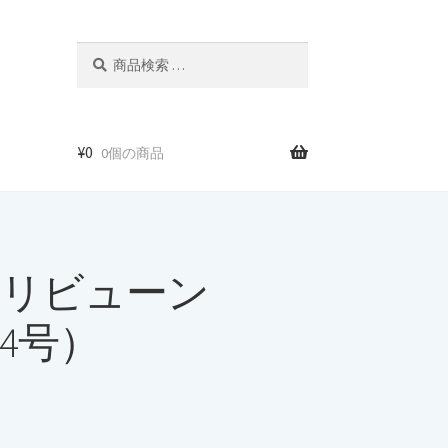
検
検
索
索
対
象:
¥
0
0個の商品
リビューン
年14号）