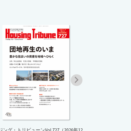
ハウジング・トリビュー
¥
1,
オプ
ング・トリビューンVol.727（2026年12