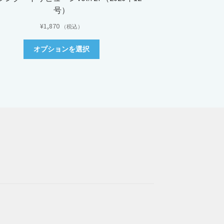
号）
¥
1,870
（税込）
こ
オプションを選択
の
商
品
に
は
複
数
の
バ
リ
エ
ー
シ
ョ
ン
が