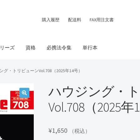
購入履歴
配送料
FAX用注文書
リーズ
資格
必携法令集
単行本
グ・トリビューンVol.708（2025年14号）
ハウジング・ト
Vol.708（2025
¥
1,650
（税込）