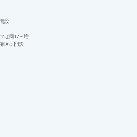
開設
フは同17％増
港区に開設