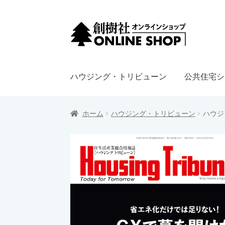
ナ
コ
ビ
ン
ゲ
テ
ー
ン
ハウジング・トリビューン
公共住宅シ
シ
ツ
ョ
へ
ン
ス
ホーム
ハウジング・トリビューン
ハウジン
へ
キ
ス
ッ
キ
プ
ッ
プ