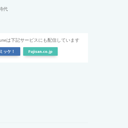
時代
 Tribuneは下記サービスにも配信しています
h ミッケ！
Fujisan.co.jp