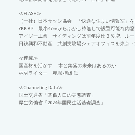
≪FLASH≫
（一社）日本サッシ協会 「快適な住まい情報室」を
YKK AP 最小47㎜からふかし枠無しで設置可能な内窓
アイジー工業 サイディングは前年度比３％増、ルー
日鉄興和不動産 共創実験場シェアオフィスを東京・
≪連載≫
国産材を活かす 木と集落の未来はあるのか
林材ライター 赤堀 楠雄 氏
≪Channeling Data≫
国土交通省「関係人口の実態調査」
厚生労働省「2024年国民生活基礎調査」