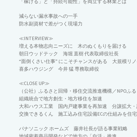
「稼げる」と「持続可能性」を両立する林業とは
減らない漏水事故への一手
防水副資材で差がつく現場力
≪INTERVIEW≫
増える本物志向ニーズに 木のぬくもりを届ける
朝日ウッドテック 海堀 直樹 代表取締役社長
“面倒くさい仕事” にこそチャンスがある 大規模リ
喜多ハウジング 今井 猛 専務取締役
≪CLOSE UP≫
（公社）ふるさと回帰・移住交流推進機構／NPOふ
組織統合で地方創生・地方移住を加速
大和ハウス工業 国内戸建事業を再加速 分譲拡大・
交換できるくん 施工込み住宅設備ECの仕組みを住
パナソニック ホームズ 藤井社長が語る事業戦略
地域密着商品開発などで地方の「自活」推進