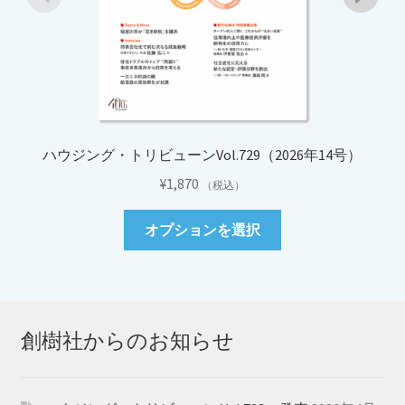
ハウジング・トリビューンVol.729（2026年14号）
¥
1,870
（税込）
こ
オプションを選択
の
商
品
に
は
創樹社からのお知らせ
複
数
の