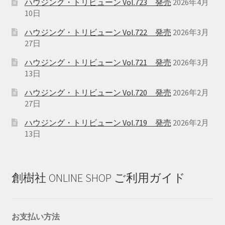
ハウジング・トリビューン Vol.723 発売
2026年4月
バ
10日
リ
ハウジング・トリビューン Vol.722 発売
2026年3月
エ
27日
ー
シ
ハウジング・トリビューン Vol.721 発売
2026年3月
ョ
13日
ン
ハウジング・トリビューン Vol.720 発売
2026年2月
が
27日
あ
ハウジング・トリビューン Vol.719 発売
2026年2月
り
13日
ま
す。
オ
プ
創樹社 ONLINE SHOP ご利用ガイド
シ
ョ
ン
お支払い方法
は