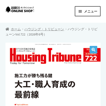
ナ
コ
メニュー
ビ
ン
ゲ
テ
創樹社 ONLINE SHOP
ー
ン
ホーム
ハウジング・トリビューン
ハウジング・トリビ
シ
ツ
サ
ューンVol.722（2026年6号）
商品カテゴリーから探す
ョ
へ
ブ
ン
ス
メ
サ
シリーズから探す
へ
キ
ニ
ブ
ス
ッ
ュ
メ
プライバシーポリシー
キ
プ
ー
ニ
ッ
を
ュ
カートを見る
プ
展
ー
開
を
特定商取引法に基づく表示
展
開
配送料について