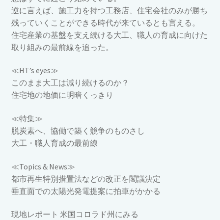
逆に言えば、施工力を持つ工務店、住宅会社のみが勝ち
残っていくことができる時代が来ているとも言える。
住宅産業の基盤を支え続ける大工、職人の育成に向けた
取り組みの最前線を追った。
≪HT’s eyes≫
このまま大工は減り続けるのか？
住宅地の地価に明暗くっきり
≪特集≫
脱炭素へ、協働で築く競争のものさし
大工・職人育成の最前線
≪Topics＆News≫
都市再生特別措置法などの改正を閣議決定
垂直面での太陽光発電提案に拍車がかかる
現地レポート 米国コロラド州にみる