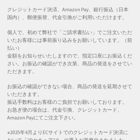
商
クレジットカード決済、Amazon Pay、銀行振込（日本
品
国内）、郵便振替、代金引換がご利用いただけます。
ペ
ー
個人で、初めて弊社で「ご請求書払い」でご注文いただ
ジ
いたお客様には事前振り込みをお願いしています。（前
か
払い）
ら
金額をお知らせいたしますので、指定口座にお振込くだ
選
さい。お振込の確認ができ次第、商品の発送をさせてい
択
ただきます。
で
き
お振込の確認ができない場合、商品の発送を延期させて
ま
いただきます。
す
振込手数料はお客様のご負担でお願いしております。
お急ぎ便の場合は、代金引換、クレジットカード、
Amazon Payにてご注文下さい。
※2025年4月よりECサイトでのクレジットカード決済に