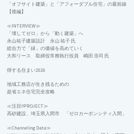
「オフサイト建築」と「アフォーダブル住宅」の最前線
【後編】
≪INTERVIEW≫
「壊してゼロ」から「動く建築」へ
永山祐子建築設計 永山 祐子 氏
総合力で「緑」の価値を高めていく
大和リース 取締役常務執行役員 嶋田 浩司 氏
得する住まい2026
地域工務店が生き残るための
超省エネ住宅完全攻略
≪注目!!PROJECT≫
高砂建設、埼玉県入間市 「ゼロカーボンシティ入間」
≪Channeling Data≫