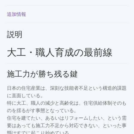
ン
Vol.722（2026
追加情報
年
6
説明
号）
個
大工・職人育成の最前線
施工力が勝ち残る鍵
日本の住宅産業は、深刻な技能者不足という構造的課題
に直面している。
特に大工、職人の減少と高齢化は、住宅供給体制そのも
のを揺るがす事態となっている。
住宅を建てたい、あるいはリフォームしたい、という需
要はあっても施工力不足から対応できない、といった事
態はすでに起こり始めている。