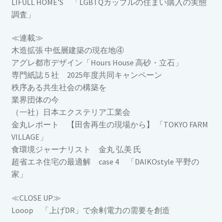
LIFULL HOME’S 「LGBTQカップルの住まい購入の実態
調査」
≪連載≫
木造拡張 中低層建築の現在地④
アグレ都市デザイン「Hours House 高砂・立石」
専門紙誌５社 2025年度共同キャンペーン
秩序ある共生社会の構築を
業界団体の今
（一社）日本エクステリア工業会
金丸レポート 【田舎再生の現場から】 「TOKYO FARM
VILLAGE」
食環境ジャーナリスト 金丸 弘美 氏
超省エネ住宅の最適解 case 4 「DAIKOstyle 平野の
家」
≪CLOSE UP≫
Looop 「上げDR」で余剰電力の需要を創造