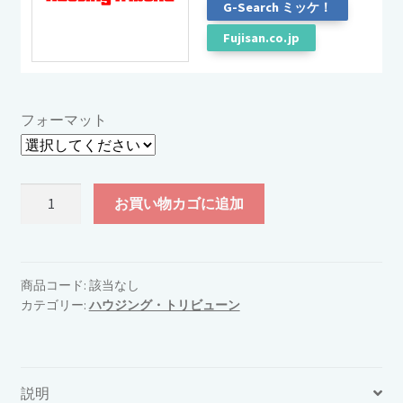
G-Search ミッケ！
Fujisan.co.jp
フォーマット
ハ
お買い物カゴに追加
ウ
ジ
ン
グ・
商品コード:
該当なし
カテゴリー:
ハウジング・トリビューン
ト
リ
ビ
ュ
説明
ー